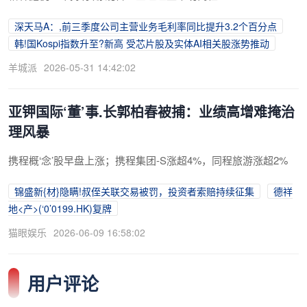
深天马A：,前三季度公司主营业务毛利率同比提升3.2个百分点
韩!国Kospi指数升至?新高 受芯片股及实体AI相关股涨势推动
羊城派
2026-05-31 14:42:02
亚钾国际‘董’事.长郭柏春被捕：业绩高增难掩治
理风暴
携程概‘念’股早盘上涨；携程集团-S涨超4%，同程旅游涨超2%
锦盛新{材}隐瞒!叔侄关联交易被罚，投资者索赔持续征集
德祥
地<产>(‘0’0199.HK)复牌
猫眼娱乐
2026-06-09 16:58:02
用户评论