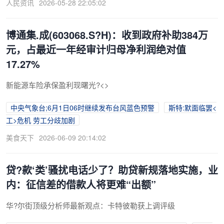
人民资讯
2026-05-28 22:05:02
博通集.成(603068.S?H)：收到政府补助384万
元，占最近一年经审计归母净利润绝对值
17.27%
新能源车险承保盈利现曙光?<>
中央气象台;6月1日06时继续发布台风蓝色预警
斯特:默面临罢<
工>危机 劳工分歧加剧
美食天下
2026-06-09 20:14:02
贷?款‘类’骚扰电话少了？助贷新规落地实施，业
内：征信差的借款人将更难“出额”
华?尔街顶级分析师最新观点：卡特彼勒获上调评级