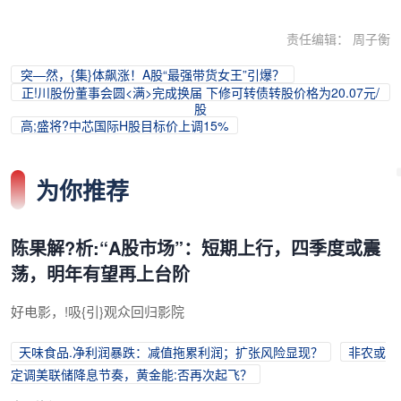
责任编辑： 周子衡
突—然，{集}体飙涨！A股“最强带货女王”引爆？
正!川股份董事会圆<满>完成换届 下修可转债转股价格为20.07元/
股
高;盛将?中芯国际H股目标价上调15%
为你推荐
陈果解?析:“A股市场”：短期上行，四季度或震
荡，明年有望再上台阶
好电影，!吸{引}观众回归影院
天味食品.净利润暴跌：减值拖累利润；扩张风险显现？
非农或
定调美联储降息节奏，黄金能:否再次起飞？