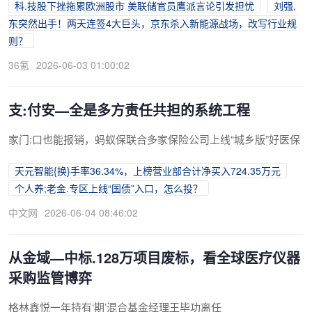
科.技股下挫拖累欧洲股市 美联储官员鹰派言论引发担忧
刘强,
东突然出手！两天连签4大巨头，京东杀入新能源战场，改写行业规
则？
36氪
2026-06-03 01:00:02
支:付安—全是多方责任共担的系统工程
家门:口也能报销，蚂蚁保联合多家保险公司上线“城乡版”好医保
天元智能{换}手率36.34%，上榜营业部合计净买入724.35万元
个人养;老金.专区上线“国债”入口，怎么投？
中文网
2026-06-04 08:46:02
从金域—中标.128万项目废标，看全球医疗仪器
采购监管博弈
格林鑫悦一年持有‘期’混合基金经理王毕功离任