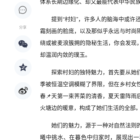
体系长期边缘化、却又最能代表中华民族
提到“村妇”，许多人的脑海中或许
分享
霜刻画的脸庞，以及那似乎永远与时尚
绕或被麦浪簇拥的隐秘生活，你会发现
却温润内敛的璞玉。
探索村妇的独特魅力，首先要从她
季被恒温空调模糊了界限，但在乡村女
春📌天第一束荠菜的清香，夏天雷阵雨
火塘边的暖意，构成了她们生活的全部
她们的魅力，源于一种对自然法则
曦中挑水、在暮色中归家时，展现出一