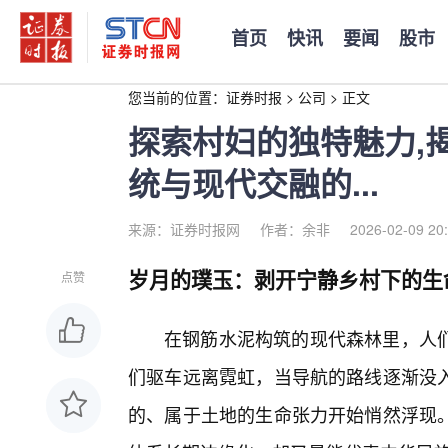
首页
快讯
要闻
股市
您当前的位置：
证券时报
>
公司
>
正文
探索村妇的独特魅力,
统与现代交融的...
来源：证券时报网
作者：余非
2026-02-09 20
岁月的璞玉：剥开宁静乡村下的生
点赞
在钢筋水泥构筑的现代森林里，人
们驱车远离霓虹，当导航的路线逐渐没
的、属于土地的生命张力开始悄然浮现