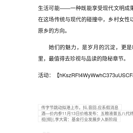
生活可能——一种既能享受现代文明成
在这场传统与现代的碰撞中，乡村女性
原乡的方向。
她们的魅力，是岁月的沉淀，更是
里，最值得去珍视与品读的隐秘章节。
活动：【
hKszRFt4WyWwhC373uUSCF
传字节跳动拟港上市，抖,音回.应系假消息
酒—价内参11月13日价格发布：五粮液普五八代
视{频}|,李大霄：基金行业发展步入新阶段