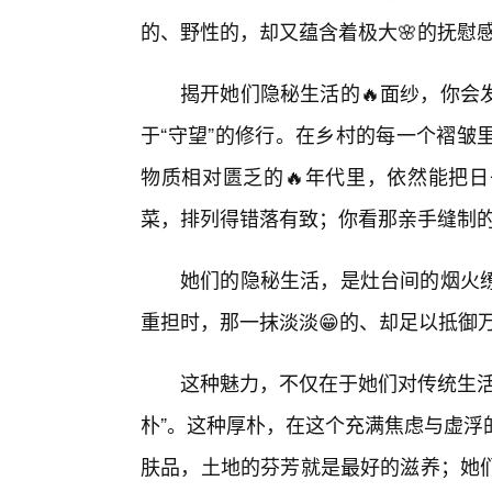
的、野性的，却又蕴含着极大🌸的抚慰
揭开她们隐秘生活的🔥面纱，你会
于“守望”的修行。在乡村的每一个褶皱
物质相对匮乏的🔥年代里，依然能把
菜，排列得错落有致；你看那亲手缝制
她们的隐秘生活，是灶台间的烟火
重担时，那一抹淡淡😁的、却足以抵御
这种魅力，不仅在于她们对传统生活
朴”。这种厚朴，在这个充满焦虑与虚浮
肤品，土地的芬芳就是最好的滋养；她